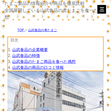
たまご製品の情報紹介や商品を徹底比較
全国展開している山武食品の煮たまごを食べた感
想
TOP
山武食品の煮たまご
目次
1.
山武食品の企業概要
2.
山武食品の特徴
3.
山武食品のたまご商品を食べた感想
4.
山武食品の商品の口コミ情報