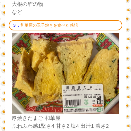
大根の酢の物
など
３．
和華屋の玉子焼きを食べた感想
厚焼きたまご 和華屋
ふわふわ感1堅さ4 甘さ2 塩4 出汁1 濃さ2