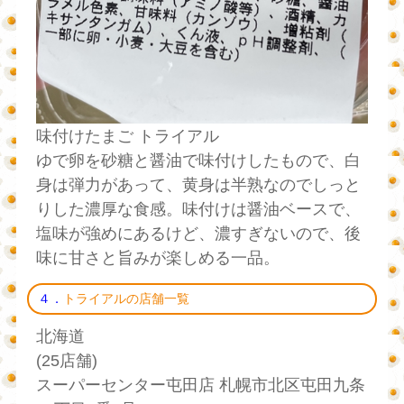
味付けたまご トライアル
ゆで卵を砂糖と醤油で味付けしたもので、白
身は弾力があって、黄身は半熟なのでしっと
りした濃厚な食感。味付けは醤油ベースで、
塩味が強めにあるけど、濃すぎないので、後
味に甘さと旨みが楽しめる一品。
４．
トライアルの店舗一覧
北海道
(25店舗)
スーパーセンター屯田店 札幌市北区屯田九条