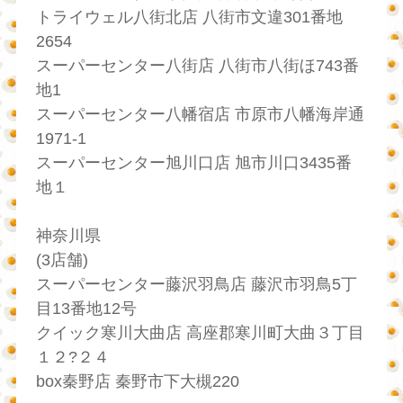
トライウェル八街北店 八街市文違301番地
2654
スーパーセンター八街店 八街市八街ほ743番
地1
スーパーセンター八幡宿店 市原市八幡海岸通
1971-1
スーパーセンター旭川口店 旭市川口3435番
地１
神奈川県
(3店舗)
スーパーセンター藤沢羽鳥店 藤沢市羽鳥5丁
目13番地12号
クイック寒川大曲店 高座郡寒川町大曲３丁目
１２?２４
box秦野店 秦野市下大槻220