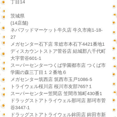
丁目14
茨城県
(14店舗)
ネバフッドマーケット牛久店 牛久市南1-18-
27
メガセンター石下店 常総市本石下4421番地1
ディスカウントストア菅谷店 結城郡八千代町
大字菅谷601-1
スーパーセンターつくば学園都市店 つくば市
学園の森三丁目１２番地６
メガセンター筑西店 筑西市玉戸1086-5
トライウェル桜川店 桜川市友部765?１
スーパーセンター笠間店 笠間市旭町430番1
ドラッグストアトライウェル那珂店 那珂市菅
谷3447-1
ドラッグストアトライウェル鉾田店 鉾田市新