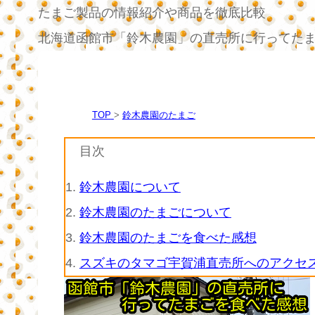
たまご製品の情報紹介や商品を徹底比較
北海道函館市「鈴木農園」の直売所に行ってた
TOP
鈴木農園のたまご
目次
1.
鈴木農園について
2.
鈴木農園のたまごについて
3.
鈴木農園のたまごを食べた感想
4.
スズキのタマゴ宇賀浦直売所へのアクセ