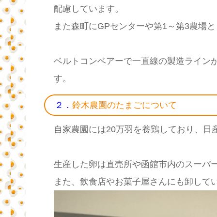
配慮しています。
また森町にGPセンターや第1～第3農場
ベルトコンベアーで一直線の製造ライン
す。
２．
鈴木農園のたまごについて
自家農園には20万羽を養鶏しており、日
生産した卵は直売所や函館市内のスーパ
また、飲食店やお菓子屋さんにも卸して