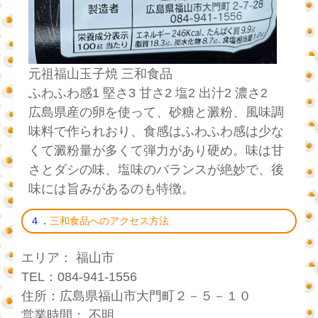
元祖福山玉子焼 三和食品
ふわふわ感1 堅さ3 甘さ2 塩2 出汁2 濃さ2
広島県産の卵を使って、砂糖と澱粉、風味調
味料で作られおり、食感はふわふわ感は少な
くて澱粉量が多くて弾力があり硬め。味は甘
さとダシの味、塩味のバランスが絶妙で、後
味には旨みがあるのも特徴。
４．
三和食品へのアクセス方法
エリア： 福山市
TEL：084-941-1556
住所：広島県福山市大門町２－５－１０
営業時間： 不明