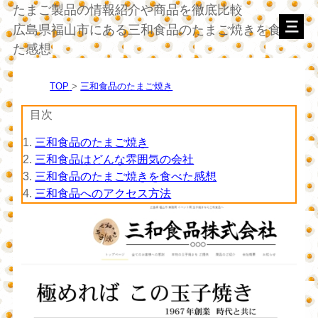
たまご製品の情報紹介や商品を徹底比較
広島県福山市にある三和食品のたまご焼きを食べ
た感想
TOP
三和食品のたまご焼き
目次
1.
三和食品のたまご焼き
2.
三和食品はどんな雰囲気の会社
3.
三和食品のたまご焼きを食べた感想
4.
三和食品へのアクセス方法