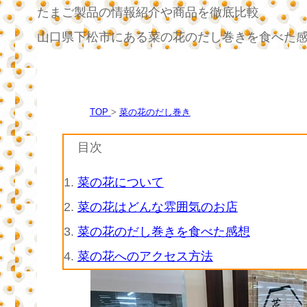
たまご製品の情報紹介や商品を徹底比較
山口県下松市にある菜の花のだし巻きを食べた
TOP
菜の花のだし巻き
目次
1.
菜の花について
2.
菜の花はどんな雰囲気のお店
3.
菜の花のだし巻きを食べた感想
4.
菜の花へのアクセス方法