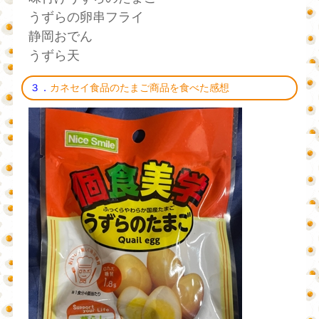
うずらの卵串フライ
静岡おでん
うずら天
３．
カネセイ食品のたまご商品を食べた感想