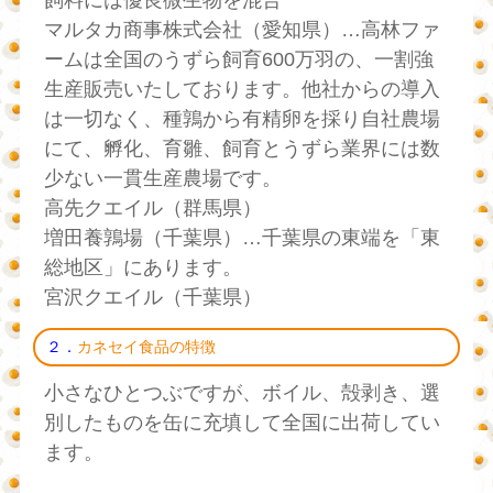
マルタカ商事株式会社（愛知県）…高林ファ
ームは全国のうずら飼育600万羽の、一割強
生産販売いたしております。他社からの導入
は一切なく、種鶉から有精卵を採り自社農場
にて、孵化、育雛、飼育とうずら業界には数
少ない一貫生産農場です。
高先クエイル（群馬県）
増田養鶉場（千葉県）…千葉県の東端を「東
総地区」にあります。
宮沢クエイル（千葉県）
２．
カネセイ食品の特徴
小さなひとつぶですが、ボイル、殻剥き、選
別したものを缶に充填して全国に出荷してい
ます。