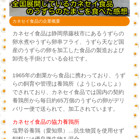
カネセイ食品の企業概要
カネセイ食品は静岡県藤枝市にあるうずらの
卵水煮やうずら卵串フライ、うずら天など国
産のうずらの卵を加工した食品の製造および
卸売を手掛けている会社です。
1965年の創業から食品に携わっており、うず
らの飼育や管理は養鶉所（ようじゅんじょ）
でされており、カネセイ食品では国内の契約
養鶉所から毎日約65万個のうずらの卵がデリ
バリー便で送られて、加工されています。
カネセイ食品の協力養鶉所
塩野谷養鶉（愛知県）…抗生物質を使用せず
飼料には優良微生物を混合