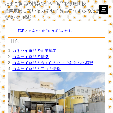
たまご製品の情報紹介や商品を徹底比較
全国展開しているカネセイ食品のうずらのたまご
を食べた感想
TOP
カネセイ食品のうずらのたまご
目次
1.
カネセイ食品の企業概要
2.
カネセイ食品の特徴
3.
カネセイ食品のうずらのたまごを食べた感想
4.
カネセイ食品の口コミ情報