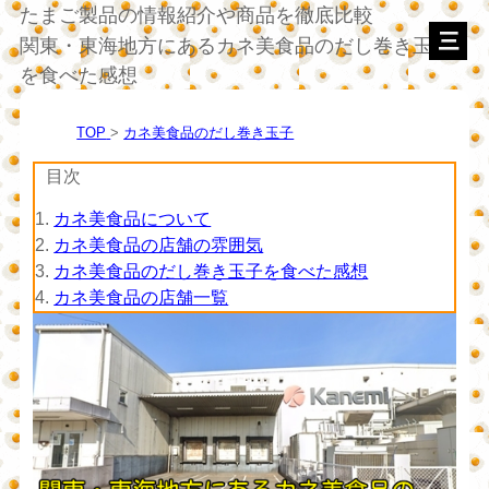
たまご製品の情報紹介や商品を徹底比較
関東・東海地方にあるカネ美食品のだし巻き玉子
を食べた感想
TOP
カネ美食品のだし巻き玉子
目次
1.
カネ美食品について
2.
カネ美食品の店舗の雰囲気
3.
カネ美食品のだし巻き玉子を食べた感想
4.
カネ美食品の店舗一覧