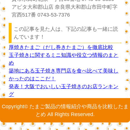
アピタ大和郡山店 奈良県大和郡山市田中町字
宮西517番 0743-53-7376
この記事を見た人は、下記の記事も一緒に読
んでいます！
厚焼きたまご（だし巻きたまご）を徹底比較
玉子焼きに関するミニ知識や役立つ情報のまと
め
築地にある玉子焼き専門店を食べ比べて美味し
かったのはここだ！
発表！大阪でおいしい玉子焼きのお店ランキン
グ
Copyright© たまご製品の情報紹介や商品を比較したま
とめ All Rights Reserved.