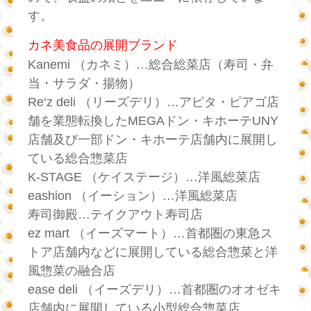
す。
カネ美食品の展開ブランド
Kanemi （カネミ）…総合総菜店（寿司・弁
当・サラダ・揚物）
Re‘z deli （リーズデリ）…アピタ・ピアゴ店
舗を業態転換したMEGAドン・キホーテUNY
店舗及び一部ドン・キホーテ店舗内に展開し
ている総合惣菜店
K-STAGE （ケイステージ）…洋風総菜店
eashion （イーション）…洋風総菜店
寿司御殿…テイクアウト寿司店
ez mart （イーズマート）…首都圏の東急ス
トア店舗内などに展開している総合惣菜と洋
風惣菜の融合店
ease deli （イーズデリ）…首都圏のオオゼキ
店舗内に展開している小型総合惣菜店