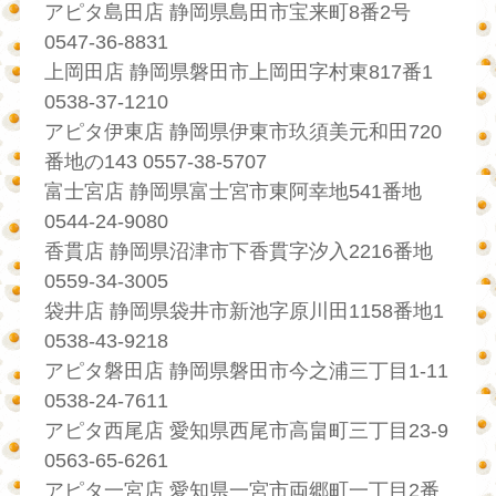
アピタ島田店 静岡県島田市宝来町8番2号
0547-36-8831
上岡田店 静岡県磐田市上岡田字村東817番1
0538-37-1210
アピタ伊東店 静岡県伊東市玖須美元和田720
番地の143 0557-38-5707
富士宮店 静岡県富士宮市東阿幸地541番地
0544-24-9080
香貫店 静岡県沼津市下香貫字汐入2216番地
0559-34-3005
袋井店 静岡県袋井市新池字原川田1158番地1
0538-43-9218
アピタ磐田店 静岡県磐田市今之浦三丁目1-11
0538-24-7611
アピタ西尾店 愛知県西尾市高畠町三丁目23-9
0563-65-6261
アピタ一宮店 愛知県一宮市両郷町一丁目2番