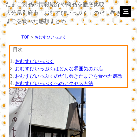
たまご製品の情報紹介や商品を徹底比較
大分県別府市「おむすびいっぷく」のだし巻きた
まごを食べた感想まとめ
TOP
おむすびいっぷく
目次
1.
おむすびいっぷく
2.
おむすびいっぷくはどんな雰囲気のお店
3.
おむすびいっぷくのだし巻きたまごを食べた感想
4.
おむすびいっぷくへのアクセス方法