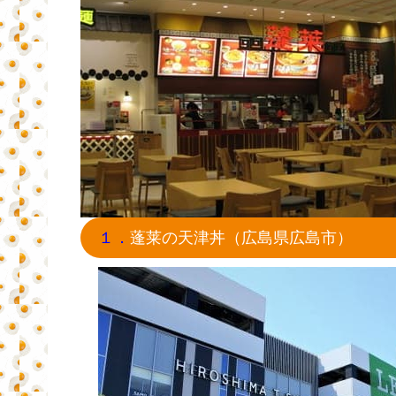
１．
蓬莱の天津丼（広島県広島市）