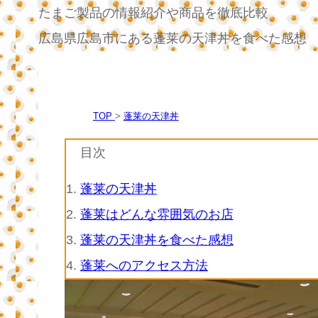
たまご製品の情報紹介や商品を徹底比較
広島県広島市にある蓬莱の天津丼を食べた感想
TOP
蓬莱の天津丼
目次
1.
蓬莱の天津丼
2.
蓬莱はどんな雰囲気のお店
3.
蓬莱の天津丼を食べた感想
4.
蓬莱へのアクセス方法