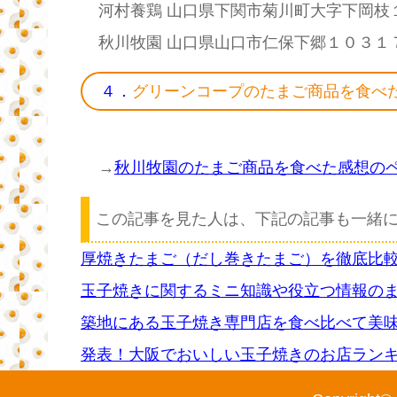
河村養鶏 山口県下関市菊川町大字下岡枝
秋川牧園 山口県山口市仁保下郷１０３１
４．
グリーンコープのたまご商品を食べ
→
秋川牧園のたまご商品を食べた感想の
この記事を見た人は、下記の記事も一緒
厚焼きたまご（だし巻きたまご）を徹底比
玉子焼きに関するミニ知識や役立つ情報の
築地にある玉子焼き専門店を食べ比べて美
発表！大阪でおいしい玉子焼きのお店ラン