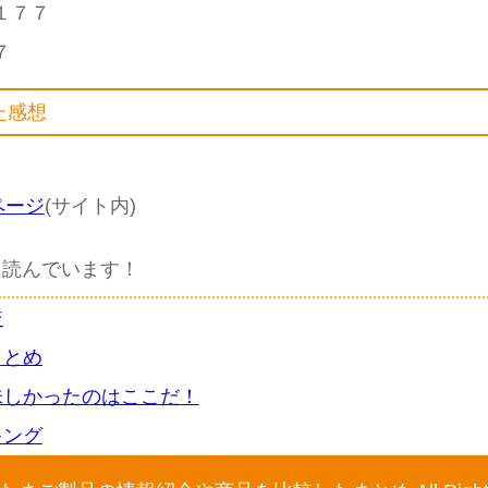
１７７
７
た感想
ページ
(サイト内)
に読んでいます！
較
まとめ
味しかったのはここだ！
キング