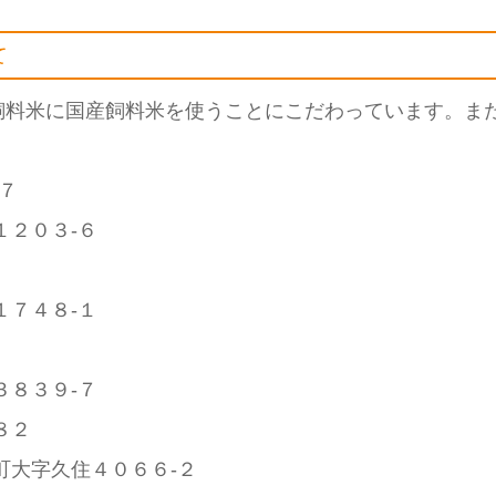
て
飼料米に国産飼料米を使うことにこだわっています。ま
７
１２０３-６
１７４８-１
３８３９-７
８２
町大字久住４０６６-２