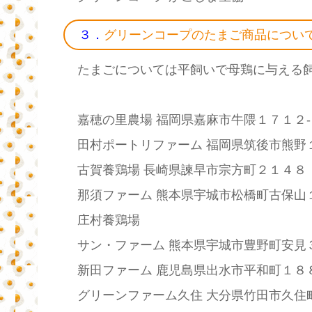
３．
グリーンコープのたまご商品につい
たまごについては平飼いで母鶏に与える
嘉穂の里農場 福岡県嘉麻市牛隈１７１２-
田村ポートリファーム 福岡県筑後市熊野
古賀養鶏場 長崎県諫早市宗方町２１４８
那須ファーム 熊本県宇城市松橋町古保山
庄村養鶏場
サン・ファーム 熊本県宇城市豊野町安見
新田ファーム 鹿児島県出水市平和町１８
グリーンファーム久住 大分県竹田市久住