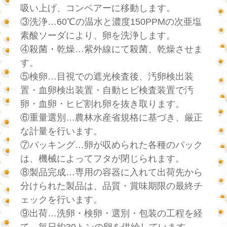
吸い上げ、コンベアーに移動します。
③洗浄…60℃の温水と濃度150PPMの次亜塩
素酸ソーダにより、卵を洗浄します。
④殺菌・乾燥…紫外線にて殺菌、乾燥させま
す。
⑤検卵…目視での遮光検査後、汚卵検出装
置・血卵検出装置・自動ヒビ検査装置で汚
卵・血卵・ヒビ割れ卵を抜き取ります。
⑥重量選別…農林水産省規格に基づき、厳正
な計量を行います。
⑦パッキング…卵が収められた各種のパック
は、機械によってフタが閉じられます。
⑧製品完成…専用の容器に入れて出荷先から
分けられた製品は、品質・賞味期限の最終チ
ェックを行います。
⑨出荷…洗卵・検卵・選別・包装の工程を経
て、毎日約30トンの卵を供給しています。