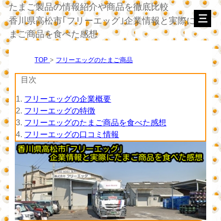
たまご製品の情報紹介や商品を徹底比較
香川県高松市｢フリーエッグ｣企業情報と実際にた
まご商品を食べた感想
TOP
フリーエッグのたまご商品
目次
1.
フリーエッグの企業概要
2.
フリーエッグの特徴
3.
フリーエッグのたまご商品を食べた感想
4.
フリーエッグの口コミ情報