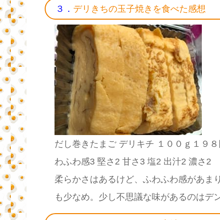
３．
デリきちの玉子焼きを食べた感想
だし巻きたまご デリキチ １００ｇ１９８
わふわ感3 堅さ2 甘さ3 塩2 出汁2 濃さ2
柔らかさはあるけど、ふわふわ感があま
も少なめ。少し不思議な味があるのはデ