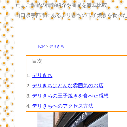
たまご製品の情報紹介や商品を徹底比較
山口県宇部市にあるデリきちの玉子焼きを食べ
TOP
デリきち
目次
1.
デリきち
2.
デリきちはどんな雰囲気のお店
3.
デリきちの玉子焼きを食べた感想
4.
デリきちへのアクセス方法