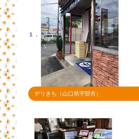
１．
デリきち（山口県宇部市）