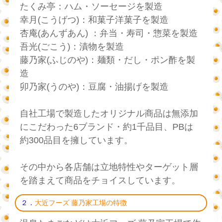
たくみ亭：ハム・ソーセージを製造
幸月(こうげつ)：和菓子洋菓子を製造
杏庵(あんずあん) ：弁当・寿司・惣菜を製造
吾光(ごこう)：漬物を製造
藤乃家(ふじのや)：麺類・だし・ポン酢を製
造
卯乃家(うのや)：豆腐・油揚げを製造
自社工場で製造したオリジナル商品は無添加
にこだわった6ブランド・約1千品目、PBは
約300品目を擁しています。
その中から各店舗は立地特性やターゲット層
を踏まえて商品をチョイスしています。
２．
大近フーズ 藤乃家工場の特徴